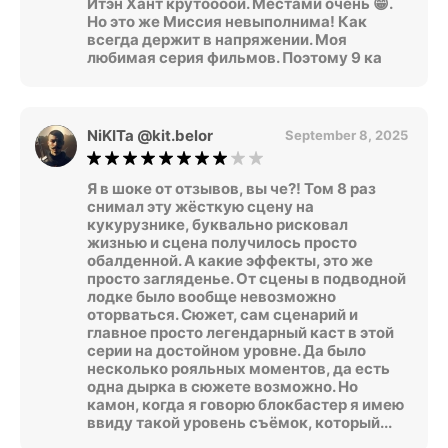
Итэн Хант крутоооой. Местами очень 😁.
Но это же Миссия невыполнима! Как
всегда держит в напряжении. Моя
любимая серия фильмов. Поэтому 9 ка
NiKITa @kit.belor
September 8, 2025
Я в шоке от отзывов, вы че?! Том 8 раз
снимал эту жёсткую сцену на
кукурузнике, буквально рисковал
жизнью и сцена получилось просто
обалденной. А какие эффекты, это же
просто загляденье. От сцены в подводной
лодке было вообще невозможно
оторваться. Сюжет, сам сценарий и
главное просто легендарный каст в этой
серии на достойном уровне. Да было
несколько рояльных моментов, да есть
одна дырка в сюжете возможно. Но
камон, когда я говорю блокбастер я имею
ввиду такой уровень съёмок, который...