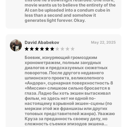
movie wants us to believe the entirety of the
AI can be uploaded into a condum cube in
less than a second and somehow it
generates light forever. Okay.
David Ababekov
May 22, 2025
Боевик, изнуряющий громоздким
хронометражем, полным занудных
диалогов и предсказуемых сюжетных
поворотов. После другого недавнего
шпионского проекта, великолепного
«Андора», сценарная поверхностность 8
«Миссии» слишком сильно бросается в
глаза. Ладно бы хоть экшен вытаскивал
фильм, но здесь нет ни одной по-
настоящему взрывной экшен-сцены (по
меркам этой же франшизы или других
топовых представителей жанра). Уважаю
Круза за преданность своему делу, но
сложность съемки эпизодов экшена...