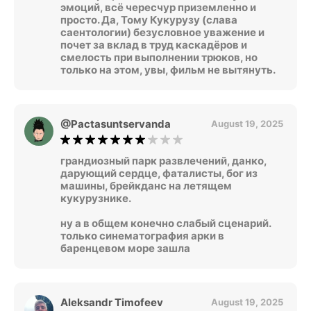
эмоций, всё чересчур приземленно и
просто. Да, Тому Кукурузу (слава
саентологии) безусловное уважение и
почет за вклад в труд каскадёров и
смелость при выполнении трюков, но
только на этом, увы, фильм не вытянуть.
@Pactasuntservanda
August 19, 2025
грандиозный парк развлечений, данко,
дарующий сердце, фаталисты, бог из
машины, брейкданс на летящем
кукурузнике.
ну а в общем конечно слабый сценарий.
только синематография арки в
баренцевом море зашла
Aleksandr Timofeev
August 19, 2025