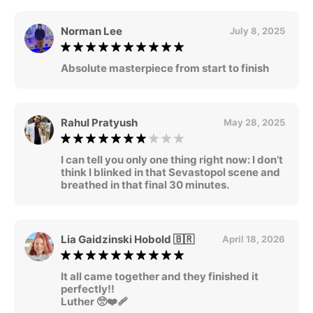
Norman Lee
July 8, 2025
Absolute masterpiece from start to finish
Rahul Pratyush
May 28, 2025
I can tell you only one thing right now: I don’t
think I blinked in that Sevastopol scene and
breathed in that final 30 minutes.
Lia Gaidzinski Hobold 🇧🇷
April 18, 2026
It all came together and they finished it
perfectly!!
Luther 🥺❤️‍🩹