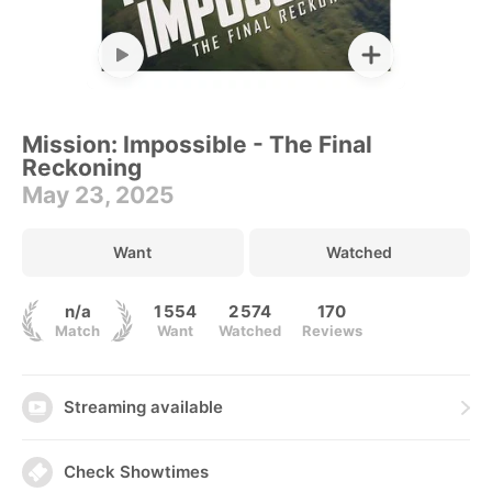
Mission: Impossible - The Final
Reckoning
May 23, 2025
Want
Watched
n/a
1 554
2 574
170
Match
Want
Watched
Reviews
Streaming available
Check Showtimes