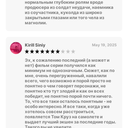
нормальным глубоким ролям вроде
продюсера из солдат неудачи, наемника
из соучастника, куколда из широко
закрытыми глазами или того чела из
магнолии.
Kirill Siniy
May 19, 2025
Эх, к сожалению последний (а может и
нет) фильм серии получился как
минимум не однозначным. Сюжет, как по
мне, очень перегруженный, навалили
всего, чего возможно и порой просто не
понятно о чем говорят персонажи, не
понятно кто тут злодей и как он всех
победит, не понятно порой почти ничего.
То, что все таки осталось понятным - не
особо интересно. И все таки, когда уже
хотелось совсем расстроиться,
появляется Том Круз на самолете и
выдает лучший экшен за последние годы.
Такого вы не увидите...