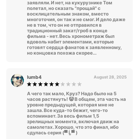
заявляли. И нет, на кукурузнике Том
полетал, но сказать "прощай" с
восклицательным знаком, вместо
многоточия, он так и не смог. И дело даже
не в том, что он не отправился в
традиционный закат/гроб в конце
фильма - нет. Весь хронометраж был
вдоволь набит элементами, которые
готовят сердца фанатов к заявленному,
но концовка похожа скорее...
lumb4
August 28, 2025
А чего так мало, Круз? Надо было на 5
часов растянуть! 🤡 В общем, эта часть на
уровне предыдущей, которая мне не
зашла. Все куда-то бежит, чего-то
вспоминает. За весь фильм 1,5
зрелищных момента, включая движ на
самолетах. Хорошо, что это финал, ибо
сдулась серия (▀ Ĺ̯▀ )