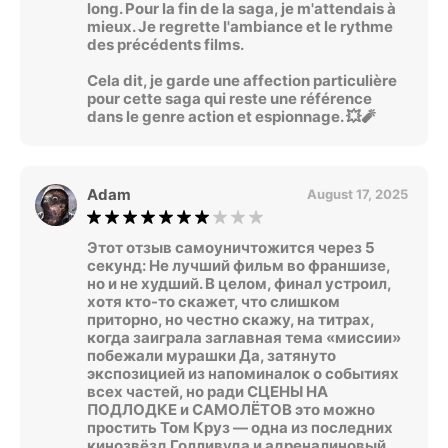
long. Pour la fin de la saga, je m'attendais à
mieux. Je regrette l'ambiance et le rythme
des précédents films.
Cela dit, je garde une affection particulière
pour cette saga qui reste une référence
dans le genre action et espionnage. 💥🧨
Adam
August 17, 2025
Этот отзыв самоуничтожится через 5
секунд: Не лучший фильм во франшизе,
но и не худший. В целом, финал устроил,
хотя кто-то скажет, что слишком
приторно, но честно скажу, на титрах,
когда заиграла заглавная тема «миссии»
побежали мурашки Да, затянуто
экспозицией из напоминалок о событиях
всех частей, но ради СЦЕНЫ НА
ПОДЛОДКЕ и САМОЛЁТОВ это можно
простить Том Круз — одна из последних
кинозвёзд Голливуда и адреналиновый