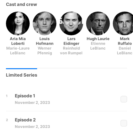
Cast and crew
Aria Mia
Louis
Lars
Hugh Laurie
Mark
Loberti
Hofmann
Eidinger
Etienne
Ruffalo
Marie-Laure
Werner
Reinhold
LeBlanc
Daniel
LeBlanc
Pfennig
von Rumpel
LeBlanc
Limited Series
Episode 1
November 2, 2023
Episode 2
November 2, 2023