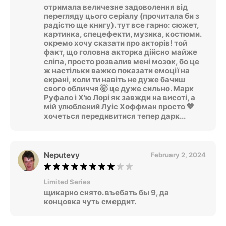
отримала величезне задоволення від
перегляду цього серіалу (прочитала би з
радістю ще книгу). тут все гарно: сюжет,
картинка, спецефекти, музика, костюми.
окремо хочу сказати про акторів! той
факт, що головна акторка дійсно майже
сліпа, просто розвалив мені мозок, бо це
ж настільки важко показати емоції на
екрані, коли ти навіть не дуже бачиш
свого обличчя 🤯 це дуже сильно. Марк
Руфало і Х'ю Лорі як завжди на висоті, а
мій улюблений Луіс Хоффман просто 💖
хочеться передивитися тепер дарк...
Neputevy
February 2, 2024
Limited Series
щикарно снято. въебать бы 9, да
концовка чуть смердит.