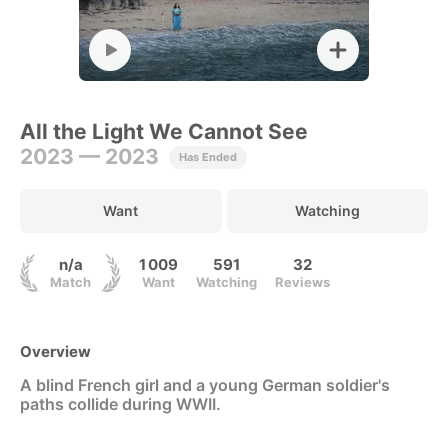
All the Light We Cannot See
2023 — 2023
Has Ended
Want
Watching
n/a
1 009
591
32
Match
Want
Watching
Reviews
Overview
A blind French girl and a young German soldier's
paths collide during WWII.