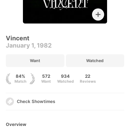
Vincent
January 1, 1982
Want
Watched
84%
572
934
22
Match
Want
Watched
Reviews
Check Showtimes
Overview