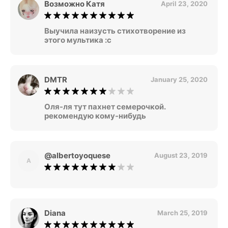
Возможно Катя
April 23, 2020
Выучила наизусть стихотворение из
этого мультика :с
DMTR
January 25, 2020
Оля-ля тут пахнет семерочкой.
рекомендую кому-нибудь
@albertoyoquese
August 23, 2019
A
Diana
March 25, 2019