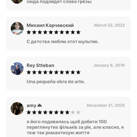
сюда подойдёт слово грёзы
Михаил Карчевский
March 22, 2022
С детства люблю этот мультик.
Rey Stteban
January 6, 2019
Una pequeña obra de arte.
amy 🦇
December 31, 2025
я його подивилась щоб добити 100
переглянутих фільмів за рік, але класно, я
теж так романтизую життя