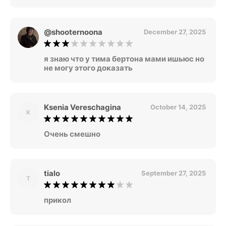
@shooternoona
December 27, 2025
я знаю что у тима бертона мами ишьюс но
не могу этого доказать
Ksenia Vereschagina
October 14, 2025
K
Очень смешно
tialo
September 27, 2025
T
прикол