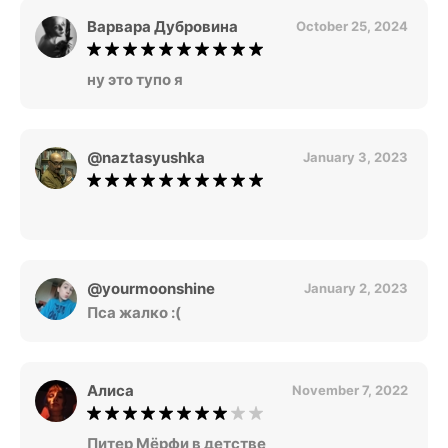
Варвара Дубровина
October 25, 2024
ну это тупо я
@naztasyushka
January 3, 2023
@yourmoonshine
January 2, 2023
Пса жалко :(
Алиса
November 7, 2022
Питер Мёрфи в детстве