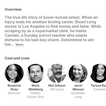
Overview
The true-life story of boxer-turned-priest. When an
injury ends his amateur boxing career, Stuart Long
moves to Los Angeles to find money and fame. While
scraping by as a supermarket clerk, he meets
Carmen, a Sunday school teacher who seems
immune to his bad-boy charm. Determined to win
her...
More
Cast and crew
Rosalind
Mark
Mel Gibson
Jacki
Teresa Ru
Ross
Wahlberg
Bill Long
Weaver
Carmen
Director
Father
Kathleen
Stuart 'Stu'
Long
Long