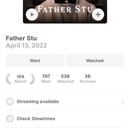
Father Stu
April 13, 2022
Want
Watched
n/a
707
538
36
Match
Want
Watched
Reviews
Streaming available
Check Showtimes