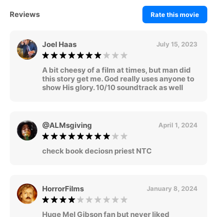
Reviews
Rate this movie
Joel Haas
July 15, 2023
A bit cheesy of a film at times, but man did
this story get me. God really uses anyone to
show His glory. 10/10 soundtrack as well
@ALMsgiving
April 1, 2024
check book deciosn priest NTC
HorrorFilms
January 8, 2024
Huge Mel Gibson fan but never liked